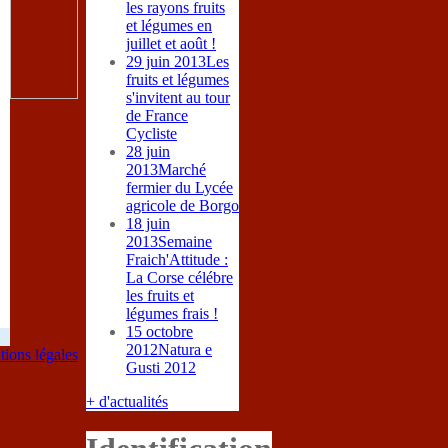
les rayons fruits
et légumes en
juillet et août !
29 juin 2013
Les
fruits et légumes
s'invitent au tour
de France
Cycliste
28 juin
2013
Marché
fermier du Lycée
agricole de Borgo
18 juin
2013
Semaine
Fraich'Attitude :
La Corse célébre
les fruits et
légumes frais !
15 octobre
2012
Natura e
ions légales
Gusti 2012
+ d'actualités