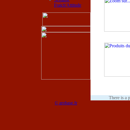
Fraich'Attitude
There is a 
© arobase.fr