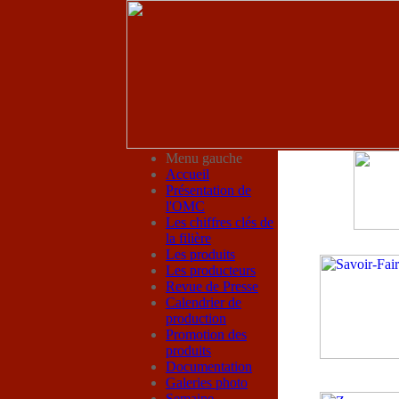
Menu gauche
Accueil
Présentation de
l'OMC
Les chiffres clés de
la filière
Les produits
Les producteurs
Revue de Presse
Calendrier de
production
Promotion des
produits
Documentation
Galeries photo
Semaine