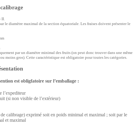
 calibrage
 II.
par le diamètre maximal de la section équatoriale. Les fraises doivent présenter le
mm
m
niquement par un diamètre
minimal des fruits (on peut donc trouver dans une même
 ou moins gros). Cette caractéristique est obligatoire pour toutes les catégories.
ésentation
ention est obligfatoire sur l’emballage :
de l’expediteur
it (si non visible de l’extérieur)
 de calibrage) exprimé soit en poids minimal et maximal ; soit par le
al et maximal