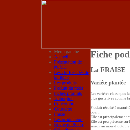
Menu gauche
Fiche pod
Accueil
Présentation de
l'OMC
La FRAISE
Les chiffres clés de
la filière
Variéte plantée
Les produits
Produit du mois
Fiches produits
Les variétés classiques la 
Aubergine
plus gustatives comme la 
Concombre
Produit récolté à maturit
Courgette
court.
Fraise
Elle est principalement c
Les producteurs
Elle est peu présente sur
Revue de Presse
saison au mois d’octobre
Calendrier de