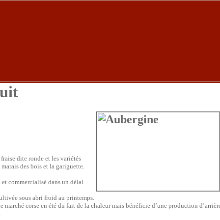
uit
fraise dite ronde et les variétés
marais des bois et la gariguette.
é et commercialisé dans un délai
ultivée sous abri froid au printemps.
 le marché corse en été du fait de la chaleur mais bénéficie d’une production d’arrièr
.