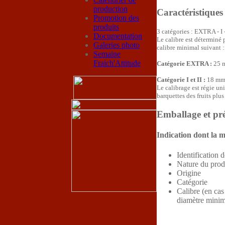
production
Caractéristiques
Promotion des
produits
3 catégories : EXTRA - I -
Documentation
Le calibre est déterminé 
Galeries photo
calibre minimal suivant :
Semaine
Fraich'Attitude
Catégorie EXTRA :
25 
Catégorie I et II :
18 m
Le calibrage est régie u
barquettes des fruits plus
Emballage et pr
Indication dont la m
Identification 
Nature du produ
Origine
Catégorie
Calibre (en cas
diamètre minim