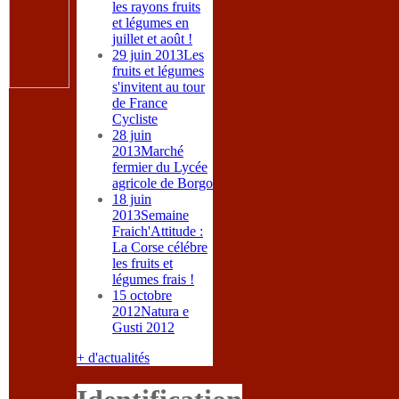
les rayons fruits
et légumes en
juillet et août !
29 juin 2013
Les
fruits et légumes
s'invitent au tour
de France
Cycliste
28 juin
2013
Marché
fermier du Lycée
agricole de Borgo
18 juin
2013
Semaine
Fraich'Attitude :
La Corse célébre
les fruits et
légumes frais !
15 octobre
2012
Natura e
Gusti 2012
+ d'actualités