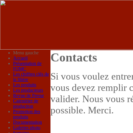
Menu gauche
Contacts
Accueil
Présentation de
l'OMC
Si vous voulez entre
Les chiffres clés de
la filière
vous devez remplir c
Les produits
Les producteurs
Revue de Presse
valider. Nous vous r
Calendrier de
production
possible. Merci.
Promotion des
produits
Documentation
Galeries photo
Semaine