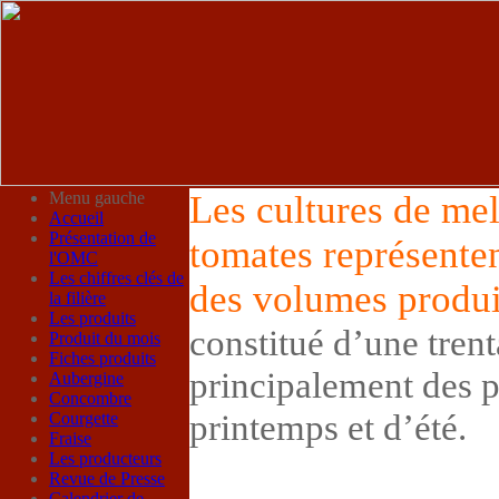
Menu gauche
Le
s cultures de mel
Accueil
Présentation de
tomates représenten
l'OMC
Les chiffres clés de
des volumes produi
la filière
Les produits
constitué d’une trent
Produit du mois
Fiches produits
principalement des 
Aubergine
Concombre
printemps et d’été.
Courgette
Fraise
Les producteurs
Revue de Presse
Calendrier de