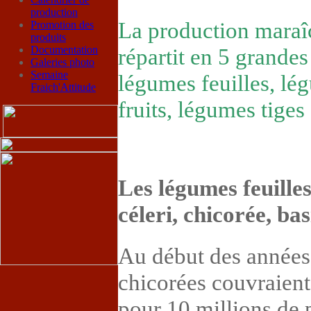
production
La production maraîc
Promotion des
produits
Documentation
répartit en 5 grandes
Galeries photo
Semaine
légumes feuilles, lé
Fraich'Attitude
fruits, légumes tiges
Les légumes feuilles 
céleri, chicorée, basi
Au début des années 
chicorées couvraient
pour 10 millions de 