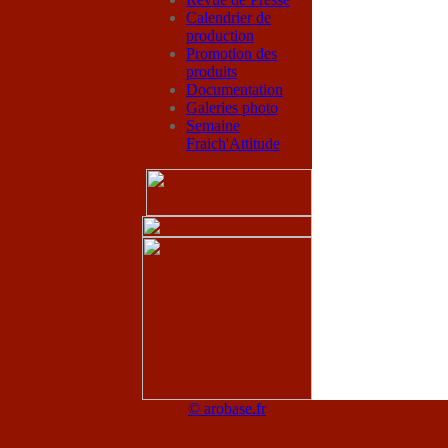
Calendrier de
production
Promotion des
produits
Documentation
Galeries photo
Semaine
Fraich'Attitude
© arobase.fr