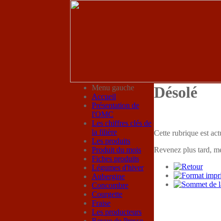
Menu gauche
Désolé
Accueil
Présentation de
l'OMC
Les chiffres clés de
la filière
Cette rubrique est act
Les produits
Produit du mois
Revenez plus tard, me
Fiches produits
Légumes d'hiver
Aubergine
Concombre
Courgette
Fraise
Les producteurs
Revue de Presse