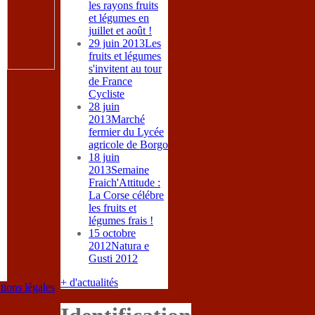
les rayons fruits
et légumes en
juillet et août !
29 juin 2013
Les
fruits et légumes
s'invitent au tour
de France
Cycliste
28 juin
2013
Marché
fermier du Lycée
agricole de Borgo
18 juin
2013
Semaine
Fraich'Attitude :
La Corse célébre
les fruits et
légumes frais !
15 octobre
2012
Natura e
Gusti 2012
+ d'actualités
ions légales