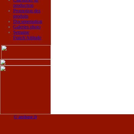
production
Promotion des
produits
Documentation
Galeries photo
Semaine
Fraich'Attitude
© arobase.fr