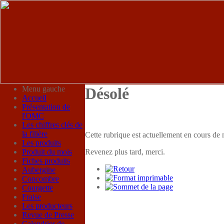
Menu gauche
Désolé
Accueil
Présentation de
l'OMC
Les chiffres clés de
la filière
Cette rubrique est actuellement en cours de 
Les produits
Produit du mois
Revenez plus tard, merci.
Fiches produits
Aubergine
Concombre
Courgette
Fraise
Les producteurs
Revue de Presse
Calendrier de